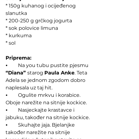
* 150g kuhanog i ocijeđenog 
slanutka
* 200-250 g grčkog jogurta
* sok polovice limuna
* kurkuma
* sol
Priprema:
⦁	Na you tubu pustite pjesmu 
“Diana” 
starog 
Paula Anke
. Teta 
Adela se jednom zgodom dobro 
naplesala uz taj hit.
⦁	Ogulite mrkvu i korabice. 
Oboje narežite na sitnije kockice.
⦁	Nasjeckajte krastavce i 
jabuku, također na sitnije kockice.
⦁	Skuhajte jaja. Bjelanjke 
također narežite na sitnije 