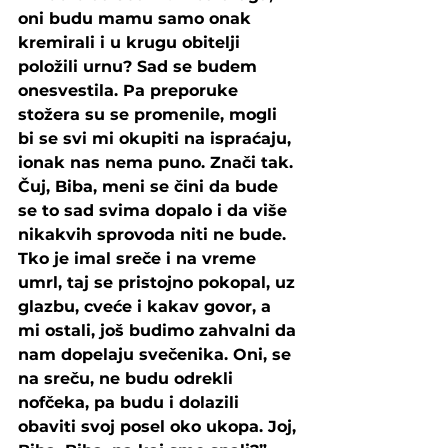
oni budu mamu samo onak 
kremirali i u krugu obitelji 
položili urnu? Sad se budem 
onesvestila. Pa preporuke 
stožera su se promenile, mogli 
bi se svi mi okupiti na ispraćaju, 
ionak nas nema puno. Znači tak. 
Čuj, Biba, meni se čini da bude 
se to sad svima dopalo i da više 
nikakvih sprovoda niti ne bude. 
Tko je imal sreče i na vreme 
umrl, taj se pristojno pokopal, uz 
glazbu, cveće i kakav govor, a 
mi ostali, još budimo zahvalni da 
nam dopelaju svečenika. Oni, se 
na sreču, ne budu odrekli 
nofčeka, pa budu i dolazili 
obaviti svoj posel oko ukopa. Joj, 