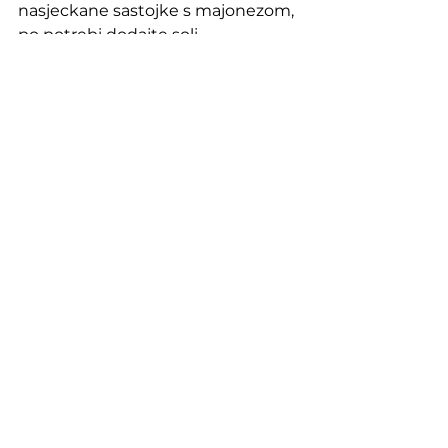
nasjeckane sastojke s majonezom, 
po potrebi dodajte soli. 
⦁	Na YT pustite “
Golubove” Ive 
Robića. 
Sigurna sam da ćete tom 
pjesmom oraspoložiti tetu Adelu. 
⦁	Nakon jela ponudite je 
dobrim konjakom. Ni za Boga 
miloga ne s Badelovim 
mirogojčekom. Ne škrtarite, kupite 
pristojan francuski konjak.
Želim vam dobar tek i ludi provod 
s tetom Adelom :-)