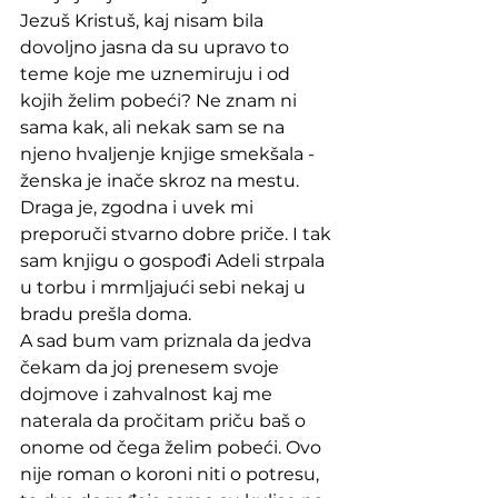
Jezuš Kristuš, kaj nisam bila 
dovoljno jasna da su upravo to 
teme koje me uznemiruju i od 
kojih želim pobeći? Ne znam ni 
sama kak, ali nekak sam se na 
njeno hvaljenje knjige smekšala - 
ženska je inače skroz na mestu. 
Draga je, zgodna i uvek mi 
preporuči stvarno dobre priče. I tak 
sam knjigu o gospođi Adeli strpala 
u torbu i mrmljajući sebi nekaj u 
bradu prešla doma. 
A sad bum vam priznala da jedva 
čekam da joj prenesem svoje 
dojmove i zahvalnost kaj me 
naterala da pročitam priču baš o 
onome od čega želim pobeći. Ovo 
nije roman o koroni niti o potresu, 