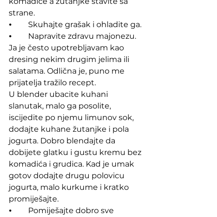
komadiće a žutanjke stavite sa 
strane.
⦁	Skuhajte grašak i ohladite ga.
⦁	Napravite zdravu majonezu. 
Ja je često upotrebljavam kao 
dresing nekim drugim jelima ili 
salatama. Odlična je, puno me 
prijatelja tražilo recept. 
U blender ubacite kuhani 
slanutak, malo ga posolite, 
iscijedite po njemu limunov sok, 
dodajte kuhane žutanjke i pola 
jogurta. Dobro blendajte da 
dobijete glatku i gustu kremu bez 
komadića i grudica. Kad je umak 
gotov dodajte drugu polovicu 
jogurta, malo kurkume i kratko 
promiješajte.
⦁	Pomiješajte dobro sve 