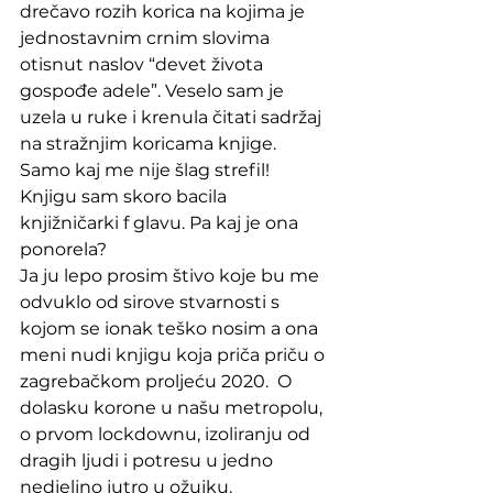
drečavo rozih korica na kojima je 
jednostavnim crnim slovima 
otisnut naslov “devet života 
gospođe adele”. Veselo sam je 
uzela u ruke i krenula čitati sadržaj 
na stražnjim koricama knjige. 
Samo kaj me nije šlag strefil! 
Knjigu sam skoro bacila 
knjižničarki f glavu. Pa kaj je ona 
ponorela? 
Ja ju lepo prosim štivo koje bu me 
odvuklo od sirove stvarnosti s 
kojom se ionak teško nosim a ona 
meni nudi knjigu koja priča priču o 
zagrebačkom proljeću 2020.  O 
dolasku korone u našu metropolu, 
o prvom lockdownu, izoliranju od 
dragih ljudi i potresu u jedno 
nedjeljno jutro u ožujku. 