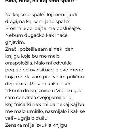
Biba, Biba, na kaj smo spali?”
Na kaj smo spali? Joj meni, ljudi 
dragi, na kaj sam ja to spala? 
Prosim lepo, dajte me poslušajte. 
Nebum dugačko kak inače 
gnjavim. 
Znači, poželila sam si neki dan 
knjigu koja bu me malo 
oraspoložila. Malo mi odvukla 
pogled od ove situacije oko mene 
koja me da vam praf velim prilično 
deprimira. Pa sam kak i inače 
trknula do knjižnice u Vrapču gde 
sam cendrala svojoj omiljenoj 
knjižničarki nek mi da nekaj kaj bu 
me malo umirilo, nasmijalo i kak se 
veli – ugrijalo dušu. 
Ženska mi je izvukla knjigu 