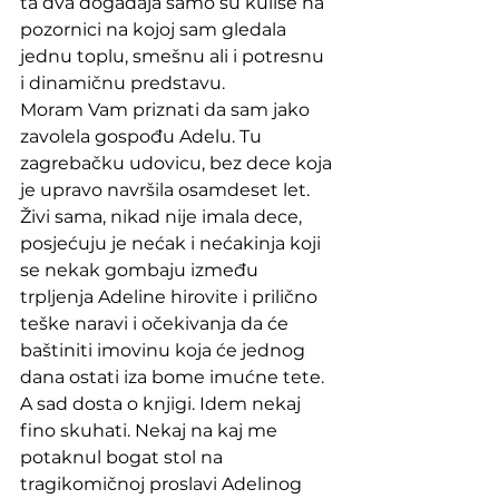
ta dva događaja samo su kulise na 
pozornici na kojoj sam gledala 
jednu toplu, smešnu ali i potresnu 
i dinamičnu predstavu. 
Moram Vam priznati da sam jako 
zavolela gospođu Adelu. Tu 
zagrebačku udovicu, bez dece koja 
je upravo navršila osamdeset let. 
Živi sama, nikad nije imala dece, 
posjećuju je nećak i nećakinja koji 
se nekak gombaju između 
trpljenja Adeline hirovite i prilično 
teške naravi i očekivanja da će 
baštiniti imovinu koja će jednog 
dana ostati iza bome imućne tete. 
A sad dosta o knjigi. Idem nekaj 
fino skuhati. Nekaj na kaj me 
potaknul bogat stol na 
tragikomičnoj proslavi Adelinog 