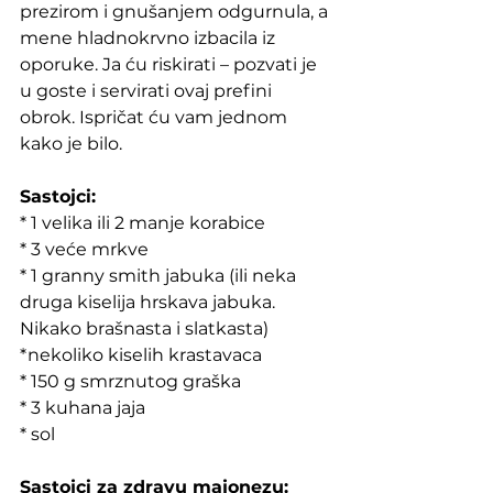
prezirom i gnušanjem odgurnula, a 
mene hladnokrvno izbacila iz 
oporuke. Ja ću riskirati – pozvati je 
u goste i servirati ovaj prefini 
obrok. Ispričat ću vam jednom 
kako je bilo.
Sastojci:
* 1 velika ili 2 manje korabice
* 3 veće mrkve
* 1 granny smith jabuka (ili neka 
druga kiselija hrskava jabuka. 
Nikako brašnasta i slatkasta)
*nekoliko kiselih krastavaca
* 150 g smrznutog graška
* 3 kuhana jaja
* sol
Sastojci za zdravu majonezu: