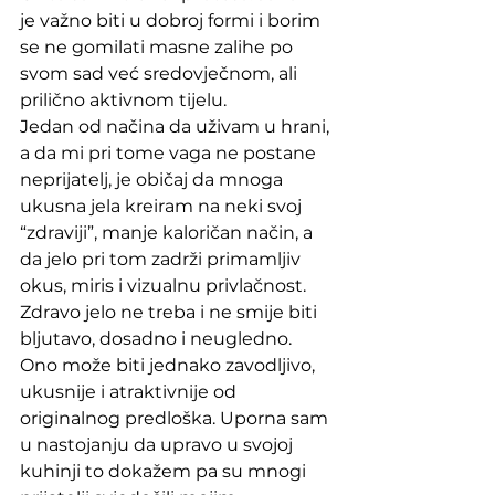
je važno biti u dobroj formi i borim 
se ne gomilati masne zalihe po 
svom sad već sredovječnom, ali 
prilično aktivnom tijelu. 
Jedan od načina da uživam u hrani, 
a da mi pri tome vaga ne postane 
neprijatelj, je običaj da mnoga 
ukusna jela kreiram na neki svoj 
“zdraviji”, manje kaloričan način, a 
da jelo pri tom zadrži primamljiv 
okus, miris i vizualnu privlačnost. 
Zdravo jelo ne treba i ne smije biti 
bljutavo, dosadno i neugledno. 
Ono može biti jednako zavodljivo, 
ukusnije i atraktivnije od 
originalnog predloška. Uporna sam 
u nastojanju da upravo u svojoj 
kuhinji to dokažem pa su mnogi 