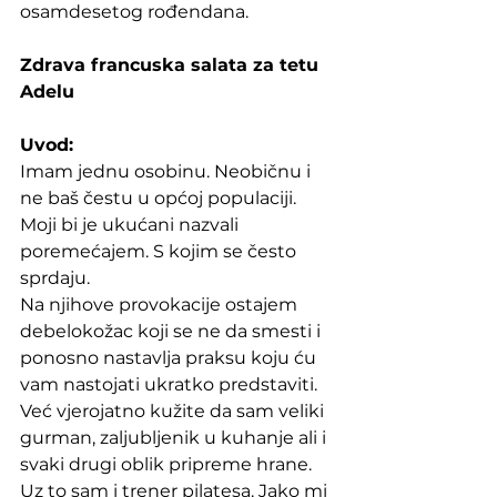
osamdesetog rođendana. 
Zdrava francuska salata za tetu 
Adelu
Uvod: 
Imam jednu osobinu. Neobičnu i 
ne baš čestu u općoj populaciji. 
Moji bi je ukućani nazvali 
poremećajem. S kojim se često 
sprdaju. 
Na njihove provokacije ostajem 
debelokožac koji se ne da smesti i 
ponosno nastavlja praksu koju ću 
vam nastojati ukratko predstaviti. 
Već vjerojatno kužite da sam veliki 
gurman, zaljubljenik u kuhanje ali i 
svaki drugi oblik pripreme hrane. 
Uz to sam i trener pilatesa. Jako mi 