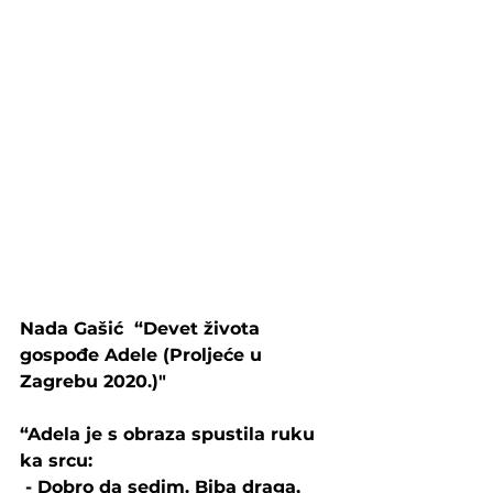
Nada Gašić  “Devet života 
gospođe Adele (Proljeće u 
Zagrebu 2020.)"
“Adela je s obraza spustila ruku 
ka srcu:
 - Dobro da sedim. Biba draga, 