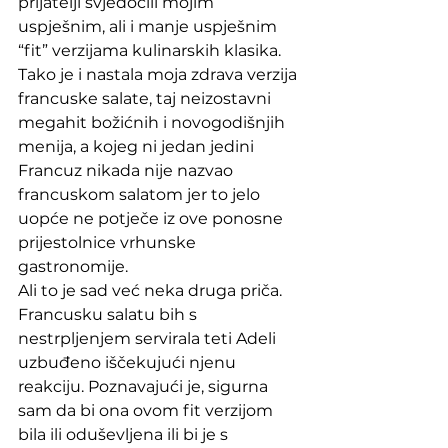
prijatelji svjedočili mojim 
uspješnim, ali i manje uspješnim 
“fit” verzijama kulinarskih klasika.
Tako je i nastala moja zdrava verzija 
francuske salate, taj neizostavni 
megahit božićnih i novogodišnjih 
menija, a kojeg ni jedan jedini 
Francuz nikada nije nazvao 
francuskom salatom jer to jelo 
uopće ne potječe iz ove ponosne 
prijestolnice vrhunske 
gastronomije. 
Ali to je sad već neka druga priča.
Francusku salatu bih s 
nestrpljenjem servirala teti Adeli 
uzbuđeno iščekujući njenu 
reakciju. Poznavajući je, sigurna 
sam da bi ona ovom fit verzijom 
bila ili oduševljena ili bi je s 