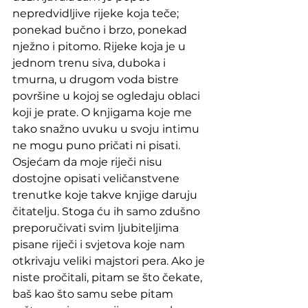
nepredvidljive rijeke koja teče; 
ponekad bučno i brzo, ponekad 
nježno i pitomo. Rijeke koja je u 
jednom trenu siva, duboka i 
tmurna, u drugom voda bistre 
površine u kojoj se ogledaju oblaci 
koji je prate. O knjigama koje me 
tako snažno uvuku u svoju intimu 
ne mogu puno pričati ni pisati. 
Osjećam da moje riječi nisu 
dostojne opisati veličanstvene 
trenutke koje takve knjige daruju 
čitatelju. Stoga ću ih samo zdušno 
preporučivati svim ljubiteljima 
pisane riječi i svjetova koje nam 
otkrivaju veliki majstori pera. Ako je 
niste pročitali, pitam se što čekate, 
baš kao što samu sebe pitam  