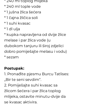
* 240 ml toplog mlijeka 
* 240 ml tople vode
* 1 jušna žlica šećera
* 1 čajna žličica soli
* 1 suhi kvasac
* 1 dl ulja
* kupka napravljena od dvije žlice 
melase i par žlica vode (u 
dubokom tanjuru ili široj zdjelici 
dobro pomiješajte melasu i vodu)
* sezam
Postupak:
1. Pronađite pjesmu Burcu Tatlises: 
„Bir te seni sevdim“.
2. Pomiješajte suhi kvasac sa 
žlicom šećera i par žlica toplog 
mlijeka, ostavite minutu-dvije da 
se kvasac aktivira.