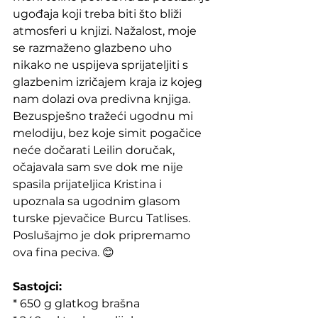
ugođaja koji treba biti što bliži 
atmosferi u knjizi. Nažalost, moje 
se razmaženo glazbeno uho 
nikako ne uspijeva sprijateljiti s 
glazbenim izričajem kraja iz kojeg 
nam dolazi ova predivna knjiga. 
Bezuspješno tražeći ugodnu mi 
melodiju, bez koje simit pogačice 
neće dočarati Leilin doručak, 
očajavala sam sve dok me nije 
spasila prijateljica Kristina i 
upoznala sa ugodnim glasom 
turske pjevačice Burcu Tatlises. 
Poslušajmo je dok pripremamo 
ova fina peciva. 😊
Sastojci:
* 650 g glatkog brašna