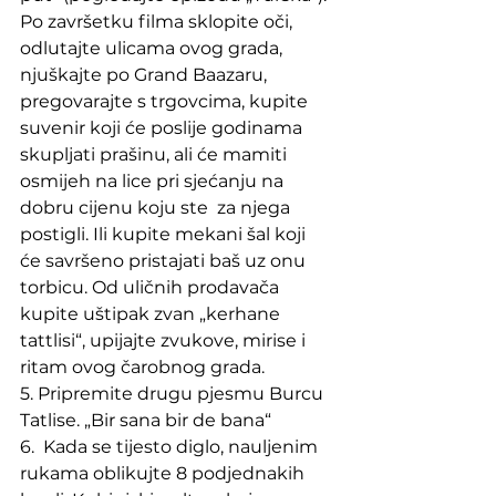
Po završetku filma sklopite oči, 
odlutajte ulicama ovog grada, 
njuškajte po Grand Baazaru, 
pregovarajte s trgovcima, kupite 
suvenir koji će poslije godinama 
skupljati prašinu, ali će mamiti 
osmijeh na lice pri sjećanju na 
dobru cijenu koju ste  za njega 
postigli. Ili kupite mekani šal koji 
će savršeno pristajati baš uz onu 
torbicu. Od uličnih prodavača 
kupite uštipak zvan „kerhane 
tattlisi“, upijajte zvukove, mirise i 
ritam ovog čarobnog grada.
5. Pripremite drugu pjesmu Burcu 
Tatlise. „Bir sana bir de bana“
6.  Kada se tijesto diglo, nauljenim 
rukama oblikujte 8 podjednakih 