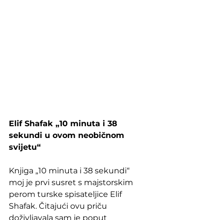
Elif Shafak 
„
10 minuta i 38 
sekundi u ovom neobičnom 
svijetu“
Knjiga „10 minuta i 38 sekundi“ 
moj je prvi susret s majstorskim 
perom turske spisateljice Elif 
Shafak. Čitajući ovu priču 
doživljavala sam je poput 