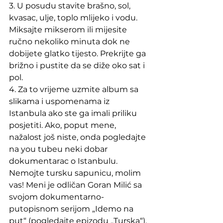
3. U posudu stavite brašno, sol, 
kvasac, ulje, toplo mlijeko i vodu. 
Miksajte mikserom ili mijesite 
ručno nekoliko minuta dok ne 
dobijete glatko tijesto. Prekrijte ga 
brižno i pustite da se diže oko sat i 
pol.
4. Za to vrijeme uzmite album sa 
slikama i uspomenama iz 
Istanbula ako ste ga imali priliku 
posjetiti. Ako, poput mene, 
nažalost još niste, onda pogledajte 
na you tubeu neki dobar 
dokumentarac o Istanbulu.  
Nemojte tursku sapunicu, molim 
vas! Meni je odličan Goran Milić sa 
svojom dokumentarno-
putopisnom serijom „Idemo na 
put“ (pogledajte epizodu „Turska“). 