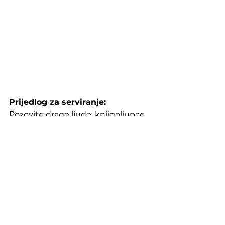
Prijedlog za serviranje:
Pozovite drage ljude, knjigoljupce 
poput vas na druženje uz čaj i još 
tople simit pogačice. Upoznajte ih 
s Leilom i njezinom šarenom 
družbom, vjernim i neobičnim 
prijateljima s margina društva. S 
tužnom i nesretnom obitelji iz koje 
ona potječe, bolesnim odnosima 
unutar nje koji su Leilu doveli do 
mračnih kvartova Istanbula. 