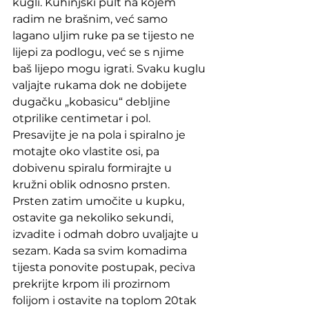
kugli. Kuhinjski pult na kojem 
radim ne brašnim, već samo 
lagano uljim ruke pa se tijesto ne 
lijepi za podlogu, već se s njime 
baš lijepo mogu igrati. Svaku kuglu 
valjajte rukama dok ne dobijete 
dugačku „kobasicu“ debljine 
otprilike centimetar i pol. 
Presavijte je na pola i spiralno je 
motajte oko vlastite osi, pa 
dobivenu spiralu formirajte u 
kružni oblik odnosno prsten. 
Prsten zatim umočite u kupku, 
ostavite ga nekoliko sekundi, 
izvadite i odmah dobro uvaljajte u 
sezam. Kada sa svim komadima 
tijesta ponovite postupak, peciva 
prekrijte krpom ili prozirnom 
folijom i ostavite na toplom 20tak 