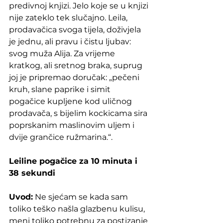
predivnoj knjizi. Jelo koje se u knjizi 
nije zateklo tek slučajno. Leila, 
prodavačica svoga tijela, doživjela 
je jednu, ali pravu i čistu ljubav: 
svog muža Alija. Za vrijeme 
kratkog, ali sretnog braka, suprug 
joj je pripremao doručak: „pečeni 
kruh, slane paprike i simit 
pogačice kupljene kod uličnog 
prodavača, s bijelim kockicama sira 
poprskanim maslinovim uljem i 
dvije grančice ružmarina.“.
Leiline pogačice za 10 minuta i 
38 sekundi
Uvod:
 Ne sjećam se kada sam 
toliko teško našla glazbenu kulisu, 
meni toliko potrebnu za postizanje 