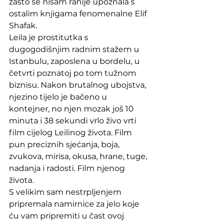
zašto se nisam ranije upoznala s 
ostalim knjigama fenomenalne Elif 
Shafak.
Leila je prostitutka s 
dugogodišnjim radnim stažem u 
Istanbulu, zaposlena u bordelu, u 
četvrti poznatoj po tom tužnom 
biznisu. Nakon brutalnog ubojstva, 
njezino tijelo je bačeno u 
kontejner, no njen mozak još 10 
minuta i 38 sekundi vrlo živo vrti 
film cijelog Leilinog života. Film 
pun preciznih sjećanja, boja, 
zvukova, mirisa, okusa, hrane, tuge, 
nadanja i radosti. Film njenog 
života.
S velikim sam nestrpljenjem 
pripremala namirnice za jelo koje 
ću vam pripremiti u čast ovoj 