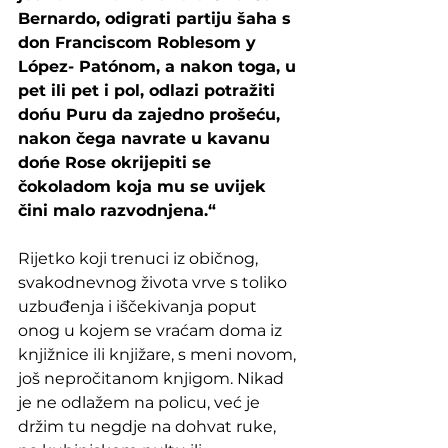
Bernardo, odigrati partiju šaha s 
don Franciscom Roblesom y 
López- Patónom, a nakon toga, u 
pet ili pet i pol, odlazi potražiti 
dońu Puru da zajedno prošeću, 
nakon čega navrate u kavanu 
dońe Rose okrijepiti se 
čokoladom koja mu se uvijek 
čini malo razvodnjena.“
Rijetko koji trenuci iz običnog, 
svakodnevnog života vrve s toliko 
uzbuđenja i iščekivanja poput 
onog u kojem se vraćam doma iz 
knjižnice ili knjižare, s meni novom, 
još nepročitanom knjigom. Nikad 
je ne odlažem na policu, već je 
držim tu negdje na dohvat ruke, 