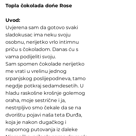
Topla čokolada dońe Rose
Uvod:
Uvjerena sam da gotovo svaki 
sladokusac ima neku svoju 
osobnu, nerijetko vrlo intimnu 
priču s čokoladom. Danas ću s 
vama podijeliti svoju. 
Sam spomen čokolade nerijetko 
me vrati u vrelinu jednog 
srpanjskog poslijepodneva, tamo 
negdje potkraj sedamdesetih. U 
hladu raskošne krošnje golemog 
oraha, moje sestrične i ja, 
nestrpljivo smo čekale da se na 
dvorištu pojavi naša teta Đurđa, 
koja je nakon dugačkog i 
napornog putovanja iz daleke 