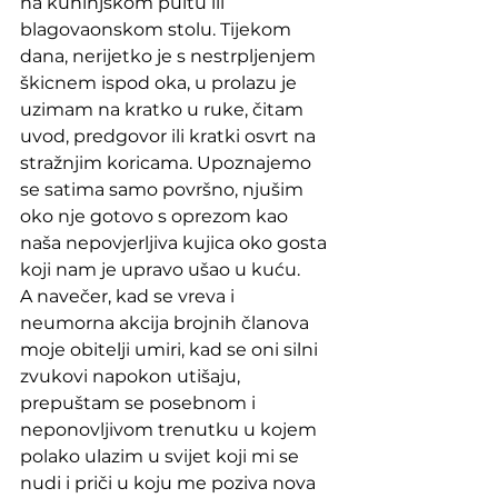
na kuhinjskom pultu ili 
blagovaonskom stolu. Tijekom 
dana, nerijetko je s nestrpljenjem 
škicnem ispod oka, u prolazu je 
uzimam na kratko u ruke, čitam 
uvod, predgovor ili kratki osvrt na 
stražnjim koricama. Upoznajemo 
se satima samo površno, njušim 
oko nje gotovo s oprezom kao 
naša nepovjerljiva kujica oko gosta 
koji nam je upravo ušao u kuću.
A navečer, kad se vreva i 
neumorna akcija brojnih članova 
moje obitelji umiri, kad se oni silni 
zvukovi napokon utišaju, 
prepuštam se posebnom i 
neponovljivom trenutku u kojem 
polako ulazim u svijet koji mi se 
nudi i priči u koju me poziva nova 