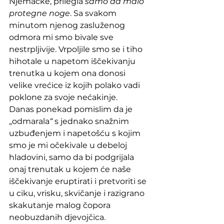
Njemačke, prilegla 
samo da malo 
protegne noge
. Sa svakom 
minutom njenog zasluženog 
odmora mi smo bivale sve 
nestrpljivije. Vrpoljile smo se i tiho 
hihotale u napetom iščekivanju 
trenutka u kojem ona donosi 
velike vrećice iz kojih polako vadi 
poklone za svoje nećakinje. 
Danas ponekad pomislim da je 
„odmarala
“
 s jednako snažnim 
uzbuđenjem i napetošću s kojim 
smo je mi očekivale u debeloj 
hladovini, samo da bi podgrijala 
onaj trenutak u kojem će naše 
iščekivanje eruptirati i pretvoriti se 
u ciku, vrisku, skvičanje i razigrano 
skakutanje malog čopora 
neobuzdanih djevojčica.