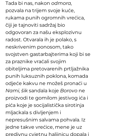
Tada bi nas, nakon 
odmora, 
pozvala na trijem svoje kuće, 
rukama punih ogromnih vrećica, 
čiji je tajnoviti sadržaj bio 
odgovoran za našu eksplozivnu 
radost. Otvarala ih je polako, s 
neskrivenim ponosom, tako 
svojstven gastarbajterima koji bi se 
za praznike vraćali svojim 
obiteljima pretovarenih prtljažnika 
punih luksuznih poklona, komada 
odjeće kakvu ne možeš pronaći u 
Nami, šik
 sandala koje 
Borovo
 ne 
proizvodi te gomilom jestivog ića i 
pića koje je socijalistička sirotinja 
mljackala s divljenjem i 
nepresušnim salvama pohvala. Iz 
jedne takve vrećice, mene je uz 
predivnu cvjetnu haljinicu dopala i 