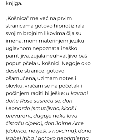
knjiga. 
„Košnica“ me već na prvim 
stranicama gotovo hipnotizirala 
svojim brojnim likovima čija su 
imena, mom materinjem jeziku 
uglavnom nepoznata i teško 
pamtljiva, zujala neuhvatljivo baš 
poput pčela u košnici. Negdje oko 
desete stranice, gotovo 
ošamućena, uzimam notes i 
olovku, vraćam se na početak i 
počinjem raditi bilješke: 
u kavani 
dońe Rose susreću se: don 
Leonardo (smutljivac, kicoš i 
prevarant, duguje neku lovu 
čistaču cipela), don Jaime Arce 
(dobrica, nevješt s novcima), dona 
Isabel (tiha i gotovo neprimjetna, 