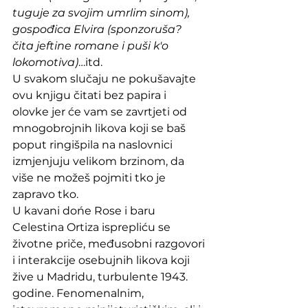
tuguje za svojim umrlim sinom), 
gospođica Elvira (sponzoruša? 
čita jeftine romane i puši k'o 
lokomotiva)
…itd. 
U svakom slučaju ne pokušavajte 
ovu knjigu čitati bez papira i 
olovke jer će vam se zavrtjeti od 
mnogobrojnih likova koji se baš 
poput ringišpila na naslovnici 
izmjenjuju velikom brzinom, da 
više ne možeš pojmiti tko je 
zapravo tko. 
U kavani dońe Rose i baru 
Celestina Ortiza isprepliću se 
životne priče, međusobni razgovori 
i interakcije osebujnih likova koji 
žive u Madridu, turbulente 1943. 
godine. Fenomenalnim, 