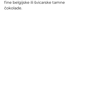
fine belgijske ili švicarske tamne 
čokolade.