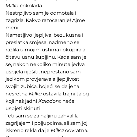
Milka
 čokolada. 
Nestrpljivo sam je odmotala i 
zagrizla. Kakvo razočaranje! Ajme 
meni!
Nametljivo ljepljiva, bezukusna i 
preslatka smjesa, nadmeno se 
razlila u mojim ustima i okupirala 
čitavu usnu šupljinu. Kada sam je 
se, nakon nekoliko minuta jedva 
uspjela riješiti, neprestano sam 
jezikom provjeravala ljepljivost 
svojih zubića, bojeći se da je ta 
nesretna 
Milka
 ostavila trajni talog 
koji naš jadni 
Kalodont 
neće 
uspjeti skinuti. 
Teti sam se za haljinu zahvalila 
zagrljajem i poljupcima, ali sam joj 
iskreno rekla da je 
Milka
 odvratna. 