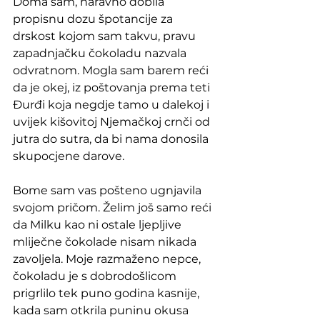
Doma sam, naravno dobila 
propisnu dozu špotancije za 
drskost kojom sam takvu, pravu 
zapadnjačku čokoladu nazvala 
odvratnom. Mogla sam barem reći 
da je okej, iz poštovanja prema teti 
Đurđi koja negdje tamo u dalekoj i 
uvijek kišovitoj Njemačkoj crnči od 
jutra do sutra, da bi nama donosila 
skupocjene darove. 
Bome sam vas pošteno ugnjavila 
svojom pričom. Želim još samo reći 
da Milku kao ni ostale ljepljive 
mliječne čokolade nisam nikada 
zavoljela. Moje razmaženo nepce, 
čokoladu je s dobrodošlicom 
prigrlilo tek puno godina kasnije, 
kada sam otkrila puninu okusa 