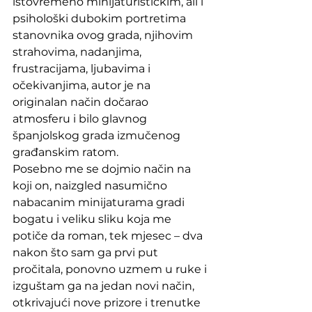
istovremeno minijaturističkim, ali i 
psihološki dubokim portretima 
stanovnika ovog grada, njihovim 
strahovima, nadanjima, 
frustracijama, ljubavima i 
očekivanjima, autor je na 
originalan način dočarao 
atmosferu i bilo glavnog 
španjolskog grada izmučenog 
građanskim ratom. 
Posebno me se dojmio način na 
koji on, naizgled nasumično 
nabacanim minijaturama gradi 
bogatu i veliku sliku koja me 
potiče da roman, tek mjesec – dva 
nakon što sam ga prvi put 
pročitala, ponovno uzmem u ruke i 
izguštam ga na jedan novi način, 
otkrivajući nove prizore i trenutke 