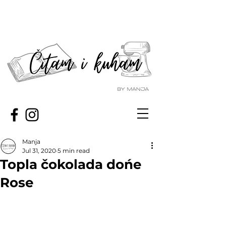
Manja
Jul 31, 2020
5 min read
Topla čokolada dońe
Rose